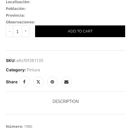
Localización:
Población:
Provincia:
Observaciones:
ADD TO CART
SKU:
e6cf0f261135
Category:
Pintura
Share
DESCRIPTION
Número:
1980