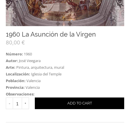
1960 La Asunción de la Virgen
80,00
€
Número:
1960
Autor:
José Veegara
Arte:
Pintura, arquitectura, mural
Localización:
Iglesia del Temple
Población:
Valencia
Provincia:
Valencia
Observaciones:
ADD TO CART