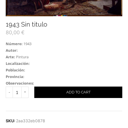
1943 Sin titulo
80,00
€
Número:
1943
Autor:
Arte:
Pintura
Localización:
Población:
Provincia:
Observaciones:
ADD TO CART
SKU:
2aa332eb0878