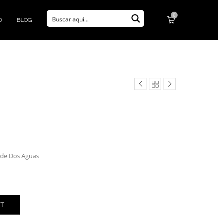
0
O
BLOG
 de Dos Aguas
RT