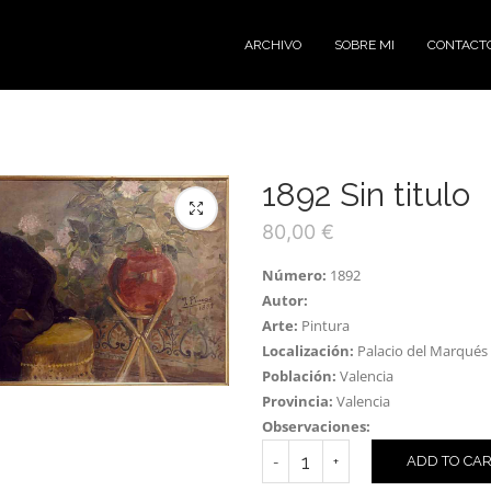
ARCHIVO
SOBRE MI
CONTACT
1892 Sin titulo
80,00
€
Número:
1892
Autor:
Arte:
Pintura
Localización:
Palacio del Marqués
Población:
Valencia
Provincia:
Valencia
Observaciones:
ADD TO CA