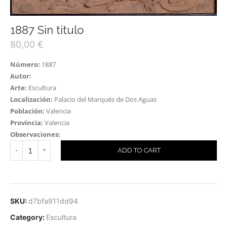
1887 Sin titulo
80,00
€
Número:
1887
Autor:
Arte:
Escultura
Localización:
Palacio del Marqués de Dos Aguas
Población:
Valencia
Provincia:
Valencia
Observaciones:
ADD TO CART
SKU:
d7bfa911dd94
Category:
Escultura