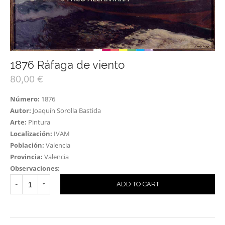
1876 Ráfaga de viento
80,00
€
Número:
1876
Autor:
Joaquín Sorolla Bastida
Arte:
Pintura
Localización:
IVAM
Población:
Valencia
Provincia:
Valencia
Observaciones:
ADD TO CART