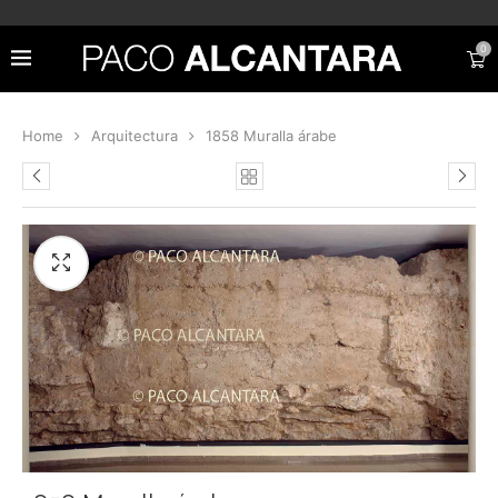
0
Home
Arquitectura
1858 Muralla árabe