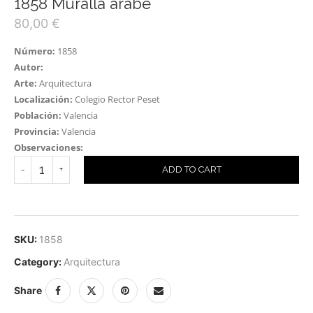
1858 Muralla árabe
80,00
€
Número:
1858
Autor:
Arte:
Arquitectura
Localización:
Colegio Rector Peset
Población:
Valencia
Provincia:
Valencia
Observaciones:
ADD TO CART
SKU:
1858
Category:
Arquitectura
Share