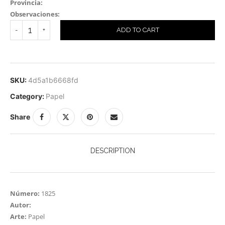
Provincia:
Observaciones:
ADD TO CART
SKU:
4d5a1b6668fd
Category:
Papel
Share
DESCRIPTION
Número:
1825
Autor:
Arte:
Papel