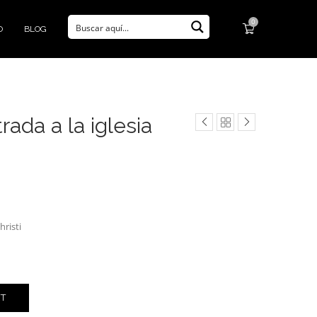
0
O
BLOG
rada a la iglesia
hristi
RT