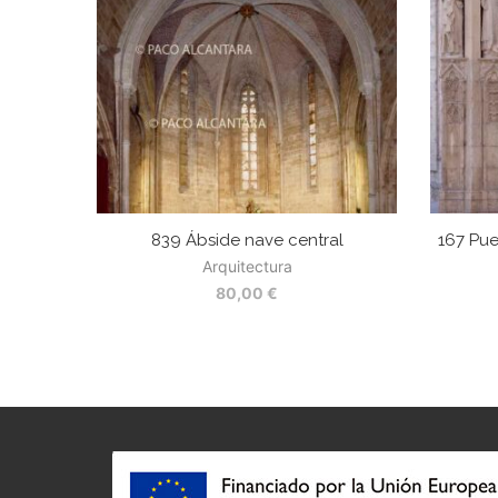
839 Ábside nave central
167 Pue
Arquitectura
80,00
€