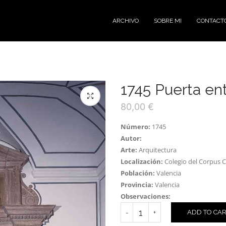
ARCHIVO
SOBRE MI
CONTACT
1745 Puerta ent
80,00
€
Número:
1745
Autor:
Arte:
Arquitectura
Localización:
Colegio del Corpus C
Población:
Valencia
Provincia:
Valencia
Observaciones:
ADD TO CA