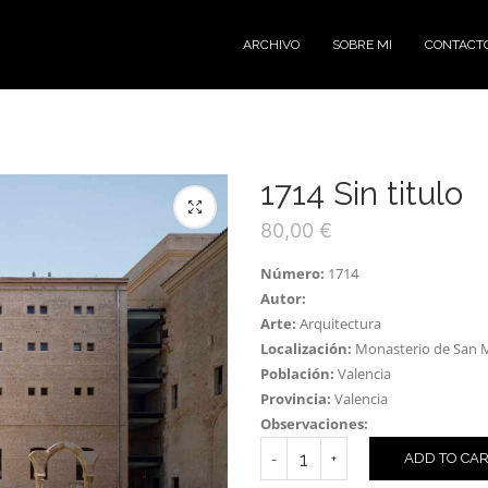
ARCHIVO
SOBRE MI
CONTACT
1714 Sin titulo
80,00
€
Número:
1714
Autor:
Arte:
Arquitectura
Localización:
Monasterio de San M
Población:
Valencia
Provincia:
Valencia
Observaciones:
ADD TO CA