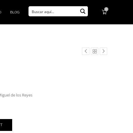
0
O
BLOG
iguel de los Reyes
RT