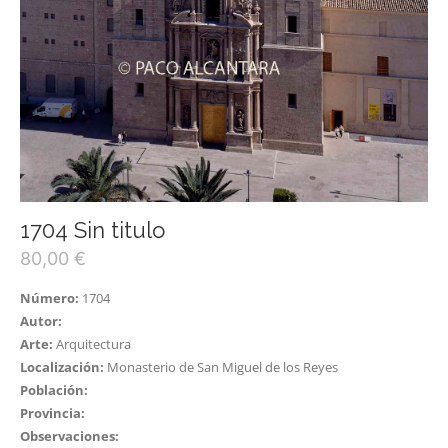
1704 Sin titulo
80,00
€
Número:
1704
Autor:
Arte:
Arquitectura
Localización:
Monasterio de San Miguel de los Reyes
Población:
Provincia:
Observaciones: