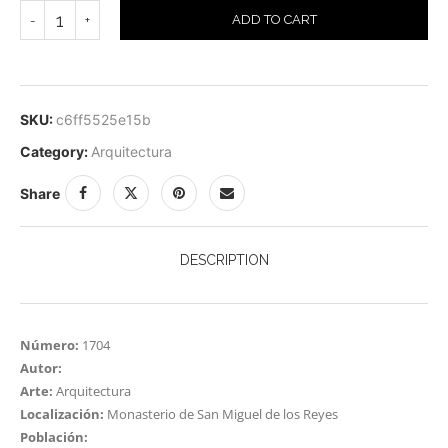
ADD TO CART
SKU:
c6ff5525e15b
Category:
Arquitectura
Share
DESCRIPTION
Número:
1704
Autor:
Arte:
Arquitectura
Localización:
Monasterio de San Miguel de los Reyes
Población: