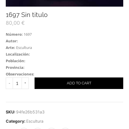
1697 Sin titulo
80,00
€
Número:
1697
Autor:
Arte:
Escultura
Localización:
Población:
Provincia:
Observaciones:
ADD TO CART
SKU:
94fe26b531a3
Category:
Escultura