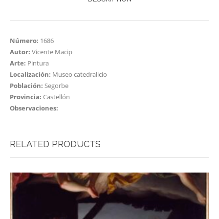
Número:
1686
Autor:
Vicente Macip
Arte:
Pintura
Localización:
Museo catedralicio
Población:
Segorbe
Provincia:
Castellón
Observaciones:
RELATED PRODUCTS