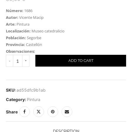
Número:
1686
Autor:
Vicente Macip
Arte:
Pintura
Localización:
Museo catedralicio
Población:
Segorbe
Provincia:
Castellón
Observaciones:
ADD TO CART
SKU:
ad55dfc9b1ab
Category:
Pintura
Share
DESCRIPTION