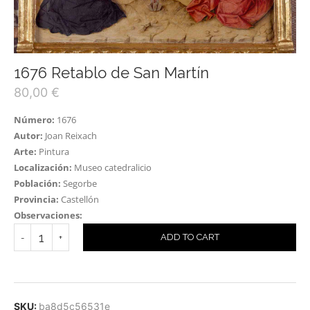
1676 Retablo de San Martín
80,00
€
Número:
1676
Autor:
Joan Reixach
Arte:
Pintura
Localización:
Museo catedralicio
Población:
Segorbe
Provincia:
Castellón
Observaciones:
ADD TO CART
SKU:
ba8d5c56531e