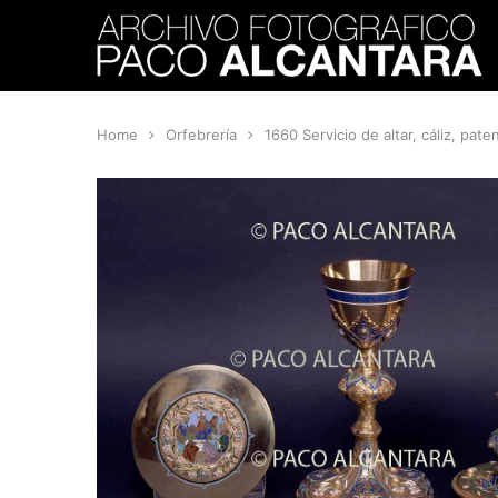
Home
Orfebrería
1660 Servicio de altar, cáliz, pate