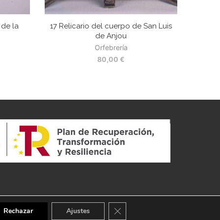
 de la
17 Relicario del cuerpo de San Luis
de Anjou
Orfebrería
80,00
€
CERRAR EL BANNER DE COOKI
Rechazar
Ajustes