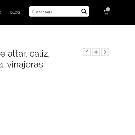
0
O
BLOG
 altar, cáliz,
, vinajeras,