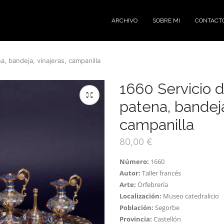
ARCHIVO
SOBRE MI
CONTACT
na, bandeja, vinajeras, campanilla
1660 Servicio de
patena, bandeja
campanilla
80,00
€
Número:
1660
Autor:
Taller francés
Arte:
Orfebrería
Localización:
Museo catedralicio
Población:
Segorbe
Provincia:
Castellón