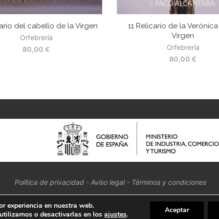
ario del cabello de la Virgen
11 Relicario de la Verónica
Virgen
Orfebrería
Orfebrería
80,00
€
80,00
€
Política de privacidad
-
Aviso legal
-
Términos y condiciones
or experiencia en nuestra web.
Aceptar
tilizamos o desactivarlas en los
ajustes
.
BACK TO TOP