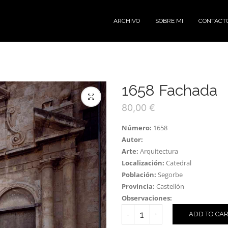
ARCHIVO
SOBRE MI
CONTACT
1658 Fachada
80,00
€
Número:
1658
Autor:
Arte:
Arquitectura
Localización:
Catedral
Población:
Segorbe
Provincia:
Castellón
Observaciones:
ADD TO CA