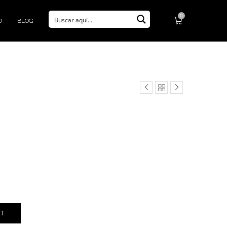
0
O
BLOG
RT