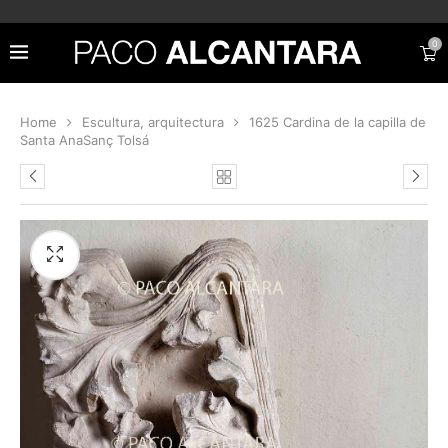
0
Home
Escultura, arquitectura
1625 Cardina de la capilla de
Santa AnaSanç Tolsá