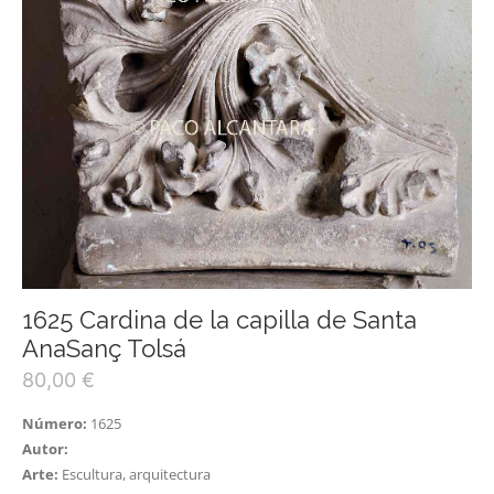
1625 Cardina de la capilla de Santa
AnaSanç Tolsá
80,00
€
Número:
1625
Autor:
Arte:
Escultura, arquitectura