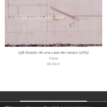
538 Alzado de una casa de campo (1765)
52
Papel
80,00
€