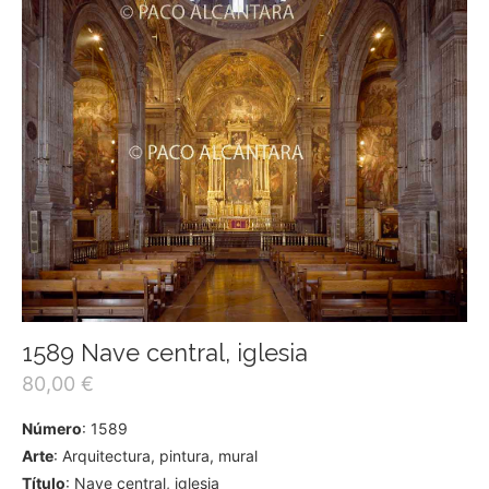
1589 Nave central, iglesia
80,00
€
Número
: 1589
Arte
: Arquitectura, pintura, mural
Título
: Nave central, iglesia