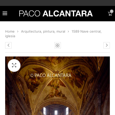
0
Home
Arquitectura, pintura, mural
1589 Nave central,
iglesia