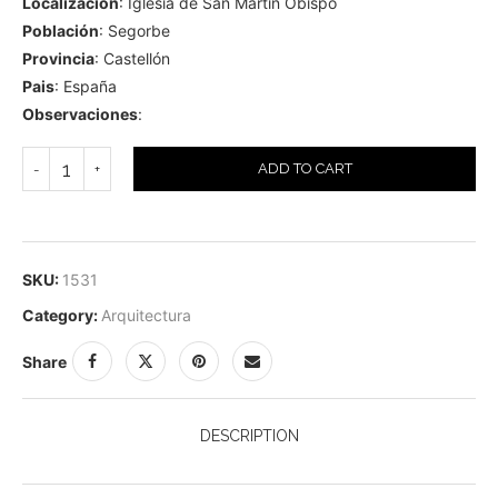
Localización
: Iglesia de San Martín Obispo
Población
: Segorbe
Provincia
: Castellón
Pais
: España
Observaciones
:
ADD TO CART
SKU:
1531
Category:
Arquitectura
Share
DESCRIPTION