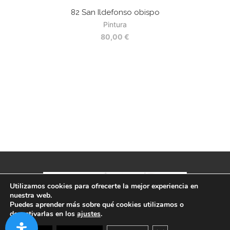
82 San Ildefonso obispo
6
Pintura
80,00
€
Utilizamos cookies para ofrecerte la mejor experiencia en
nuestra web.
Política de privacidad
-
Aviso legal
-
Términos y condiciones
Puedes aprender más sobre qué cookies utilizamos o
desactivarlas en los
ajustes
.