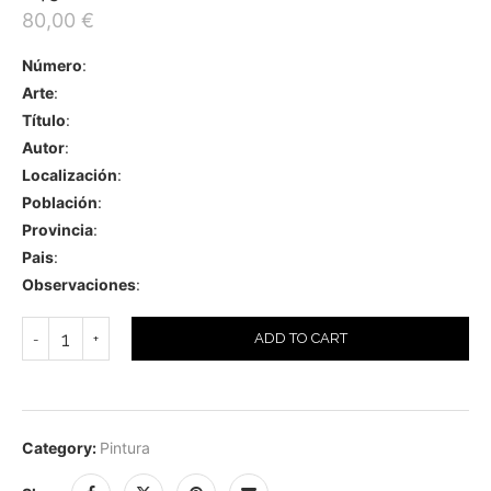
80,00
€
Número
:
Arte
:
Título
:
Autor
:
Localización
:
Población
:
Provincia
:
Pais
:
Observaciones
:
ADD TO CART
Category:
Pintura