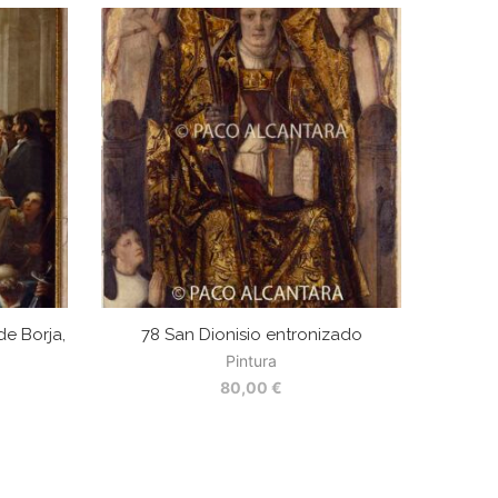
e Borja,
78 San Dionisio entronizado
Pintura
80,00
€