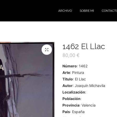
ARCHIVO
SOBRE MI
CONTACT
1462 El Llac
80,00
€
Número
: 1462
Arte
: Pintura
Título
: El Llac
Autor
: Joaquín Michavila
Localización
:
Población
:
Provincia
: Valencia
Pais
: España