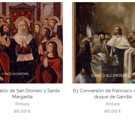
ablo de San Dionisio y Santa
63 Conversión de Francisco d
Margarita
duque de Gandía
Pintura
Pintura
80,00
€
80,00
€