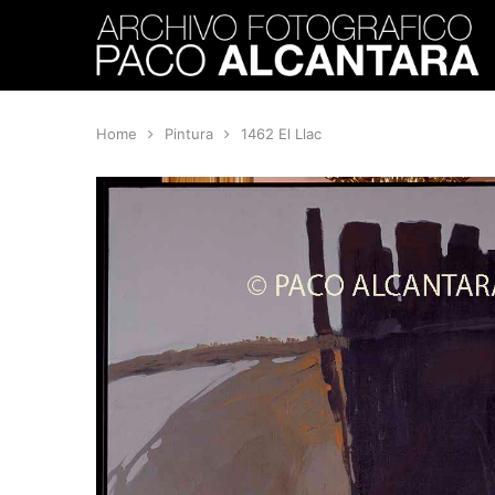
Home
Pintura
1462 El Llac