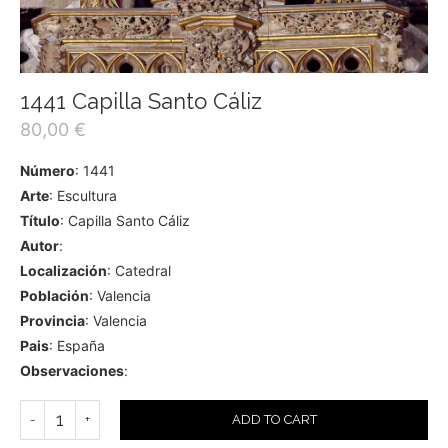
1441 Capilla Santo Cáliz
80,00
€
Número
: 1441
Arte
: Escultura
Título
: Capilla Santo Cáliz
Autor
:
Localización
: Catedral
Población
: Valencia
Provincia
: Valencia
Pais
: España
Observaciones
:
ADD TO CART