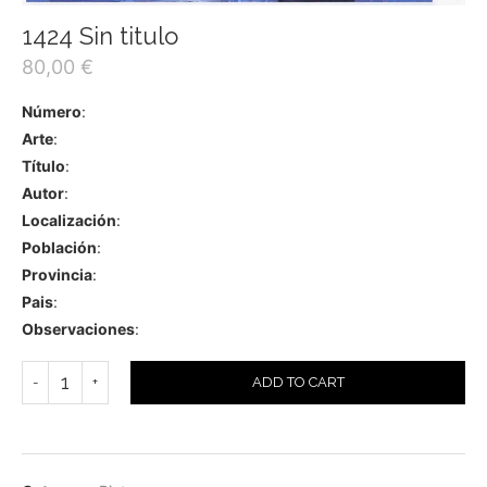
1424 Sin titulo
80,00
€
Número
:
Arte
:
Título
:
Autor
:
Localización
:
Población
:
Provincia
:
Pais
:
Observaciones
:
ADD TO CART