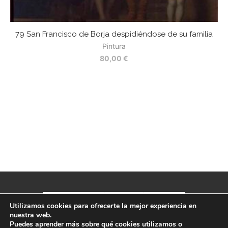
79 San Francisco de Borja despidiéndose de su familia
7
Pintura
80,00
€
Utilizamos cookies para ofrecerte la mejor experiencia en
nuestra web.
Política de privacidad
-
Aviso legal
-
Términos y condiciones
Puedes aprender más sobre qué cookies utilizamos o