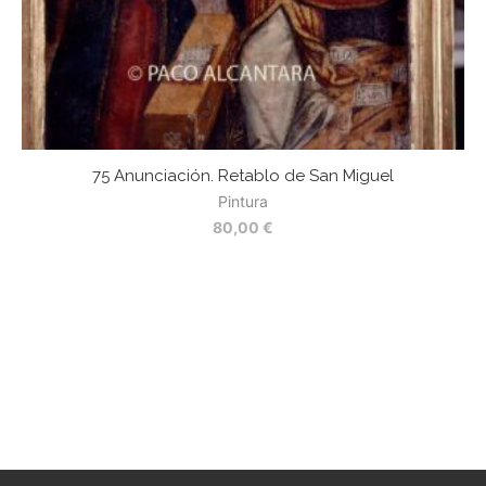
75 Anunciación. Retablo de San Miguel
60
Pintura
80,00
€