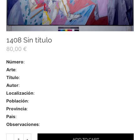
1408 Sin titulo
80,00
€
Número
:
Arte
:
Título
:
Autor
:
Localización
:
Población
:
Provincia
:
Pais
:
Observaciones
:
ADD TO CART