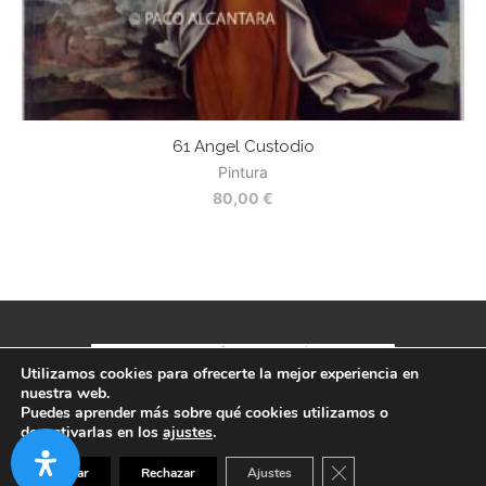
61 Angel Custodio
Pintura
80,00
€
Utilizamos cookies para ofrecerte la mejor experiencia en
nuestra web.
Política de privacidad
-
Aviso legal
-
Términos y condiciones
Puedes aprender más sobre qué cookies utilizamos o
desactivarlas en los
ajustes
.
CERRAR EL BANNER
Aceptar
Rechazar
Ajustes
BACK TO TOP