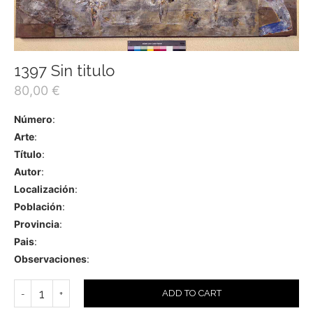
1397 Sin titulo
80,00
€
Número
:
Arte
:
Título
:
Autor
:
Localización
:
Población
:
Provincia
:
Pais
:
Observaciones
:
ADD TO CART