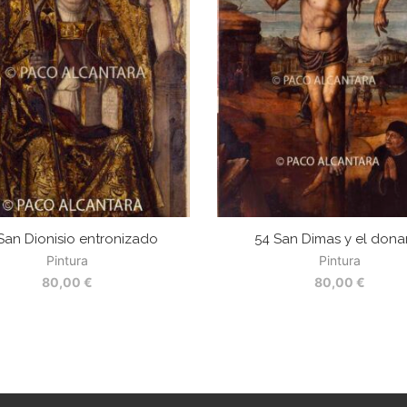
San Dionisio entronizado
54 San Dimas y el dona
Pintura
Pintura
80,00
€
80,00
€