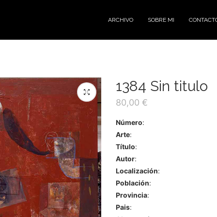
ARCHIVO
SOBRE MI
CONTACT
1384 Sin titulo
80,00
€
Número
:
Arte
:
Título
:
Autor
:
Localización
:
Población
:
Provincia
:
Pais
: