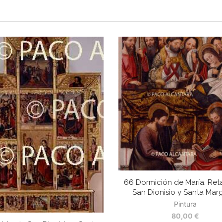
66 Dormición de María. Ret
San Dionisio y Santa Marg
Pintura
80,00
€