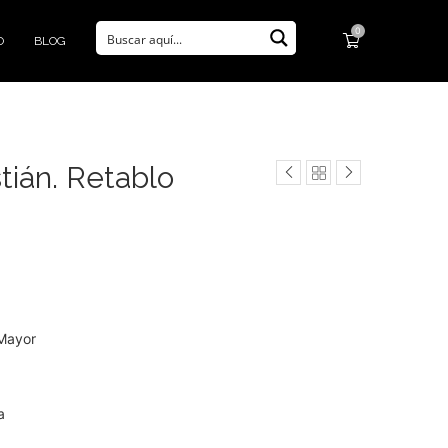
0
O
BLOG
tián. Retablo
 Mayor
a