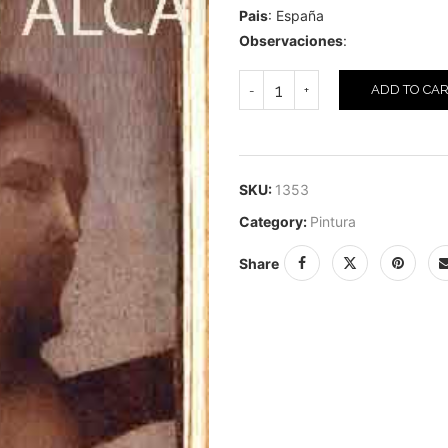
Pais
: España
Observaciones
:
ADD TO CA
SKU:
1353
Category:
Pintura
Share