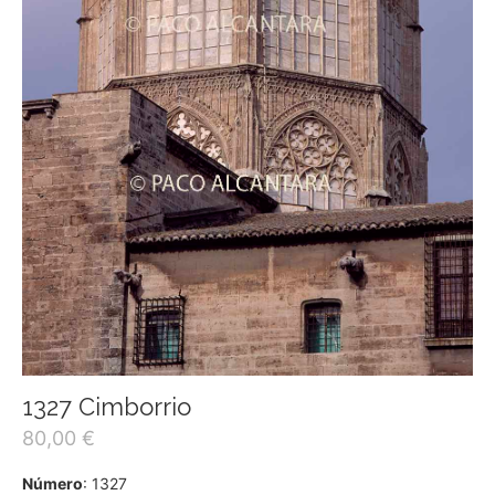
1327 Cimborrio
80,00
€
Número
: 1327