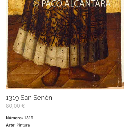
1319 San Senén
80,00
€
Número
: 1319
Arte
: Pintura