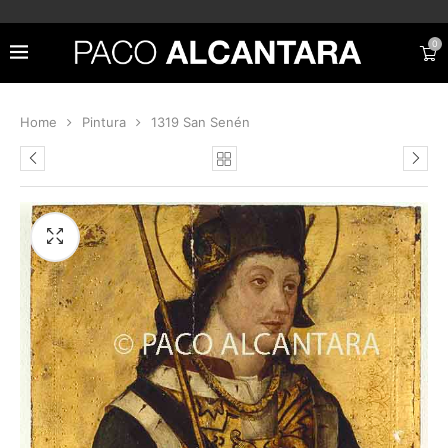
0
Home
Pintura
1319 San Senén