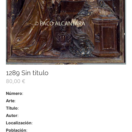
1289 Sin titulo
80,00
€
Número
:
Arte
:
Título
:
Autor
:
Localización
:
Población
: