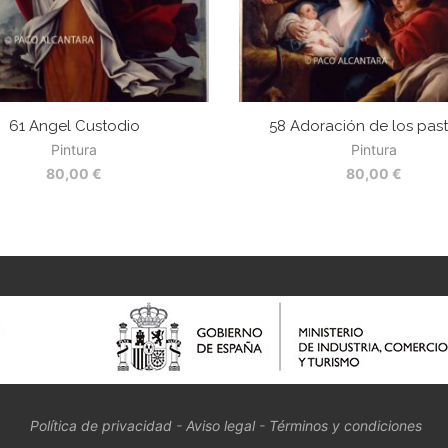
61 Angel Custodio
58 Adoración de los pas
Pintura
Pintura
80,00
€
80,00
€
Política de privacidad
-
Aviso legal
-
Términos y condiciones