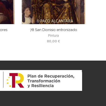
tores
78 San Dionisio entronizado
Pintura
80,00
€