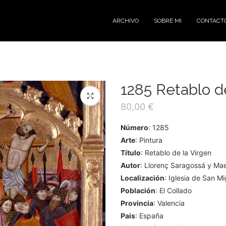
ARCHIVO
SOBRE MI
CONTACT
1285 Retablo d
80,00
€
Número
: 1285
Arte
: Pintura
Título
: Retablo de la Virgen
Autor
: Llorenç Saragossá y Mae
Localización
: Iglesia de San M
Población
: El Collado
Provincia
: Valencia
Pais
: España