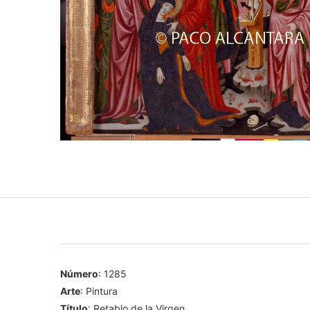
Número
: 1285
Arte
: Pintura
Título
: Retablo de la Virgen