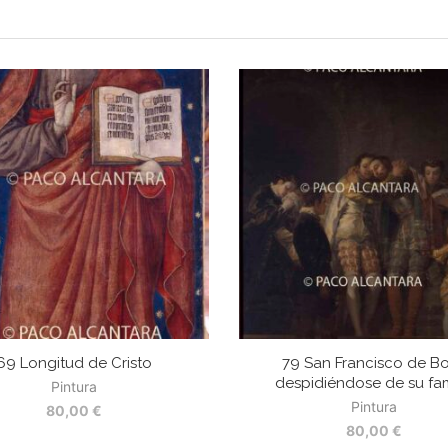
69 Longitud de Cristo
79 San Francisco de Bo
despidiéndose de su fam
Pintura
Pintura
80,00
€
80,00
€