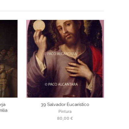
rja
39 Salvador Eucarístico
ilia
Pintura
80,00
€