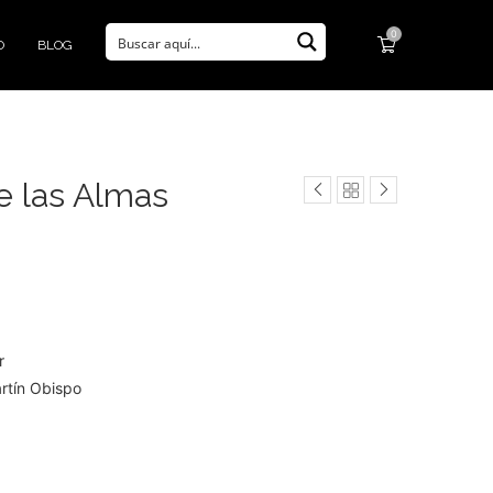
0
O
BLOG
e las Almas
r
artín Obispo