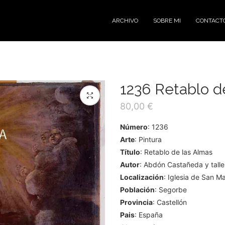
ARCHIVO
SOBRE MI
CONTACT
1236 Retablo d
80,00
€
Número
: 1236
Arte
: Pintura
Título
: Retablo de las Almas
Autor
: Abdón Castañeda y talle
Localización
: Iglesia de San M
Población
: Segorbe
Provincia
: Castellón
Pais
: España