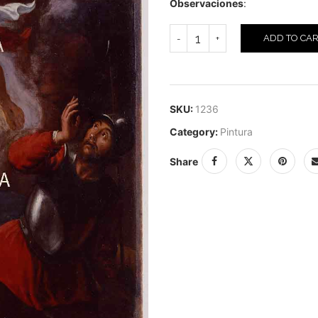
Observaciones
:
ADD TO CA
SKU:
1236
Category:
Pintura
Share