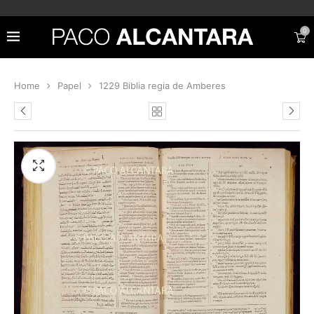
0
Home
Papel
1229 Biblia regia de Amberes