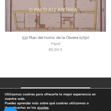
532 Plan del horno de la Olivera (1750)
5
Papel
80,00
€
Utilizamos cookies para ofrecerte la mejor experiencia en
nuestra web.
Puedes aprender más sobre qué cookies utilizamos o
Política de privacidad
-
Aviso legal
-
Términos y condiciones
desactivarlas en los
ajustes
.