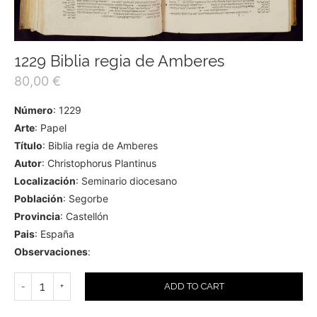
1229 Biblia regia de Amberes
80,00
€
Número
: 1229
Arte
: Papel
Título
: Biblia regia de Amberes
Autor
: Christophorus Plantinus
Localización
: Seminario diocesano
Población
: Segorbe
Provincia
: Castellón
Pais
: España
Observaciones
:
ADD TO CART