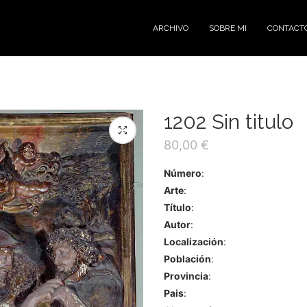
ARCHIVO
SOBRE MI
CONTACT
1202 Sin titulo
80,00
€
Número
:
Arte
:
Título
:
Autor
:
Localización
:
Población
:
Provincia
:
Pais
: