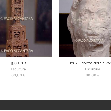
977 Cruz
1263 Cabeza del Salva
Escultura
Escultura
80,00
€
80,00
€