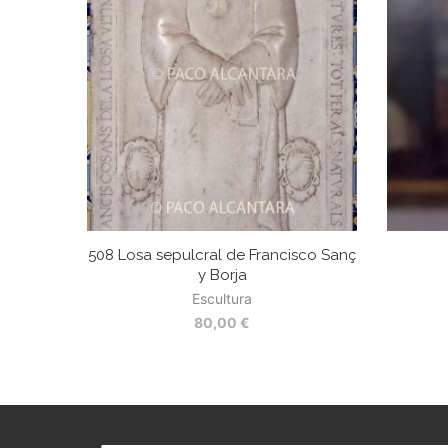
508 Losa sepulcral de Francisco Sanç
y Borja
Escultura
80,00
€