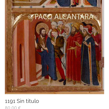
1191 Sin titulo
80,00
€