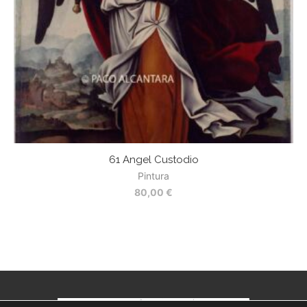
61 Angel Custodio
5
Pintura
80,00
€