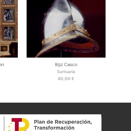
ión
892 Casco
Suntuaria
80,00
€