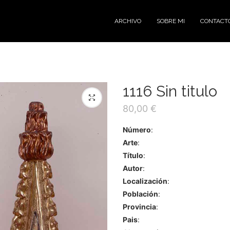
ARCHIVO
SOBRE MI
CONTACT
1116 Sin titulo
80,00
€
Número
:
Arte
:
Título
:
Autor
:
Localización
:
Población
:
Provincia
:
Pais
: