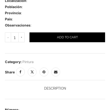
Localización
:
Población
:
Provincia
:
Pais
:
Observaciones
:
ADD TO CART
Category:
Pintura
Share
DESCRIPTION
Número
: