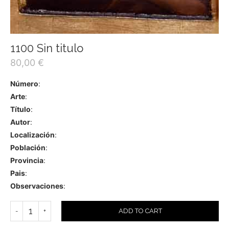
1100 Sin titulo
80,00
€
Número
:
Arte
:
Título
:
Autor
:
Localización
:
Población
:
Provincia
:
Pais
:
Observaciones
:
ADD TO CART