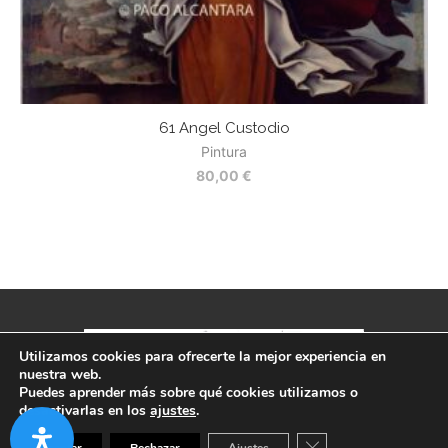
61 Angel Custodio
Pintura
80,00
€
Utilizamos cookies para ofrecerte la mejor experiencia en
nuestra web.
Puedes aprender más sobre qué cookies utilizamos o
Política de privacidad
-
Aviso legal
-
Términos y condiciones
desactivarlas en los
ajustes
.
CERRAR EL BANNER