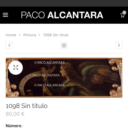
0
Home
Pintura
1098 Sin titulo
1098 Sin titulo
80,00
€
Número
: