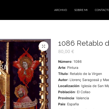
ARCHIVO
SOBRE MI
CONTACT
1086 Retablo d
80,00
€
Número
: 1086
Arte
: Pintura
Título
: Retablo de la Virgen
Autor
: Llorenç Saragossá y Mae
Localización
: Iglesia de San M
Población
: El Collao
Provincia
: Valencia
Pais
: España