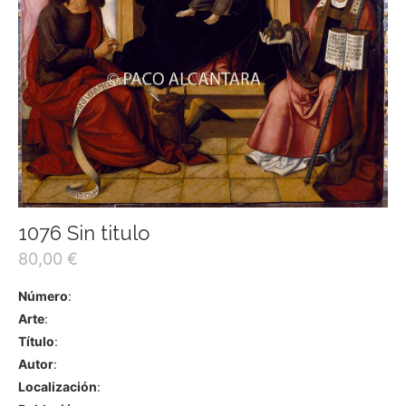
1076 Sin titulo
80,00
€
Número
:
Arte
:
Título
:
Autor
:
Localización
: