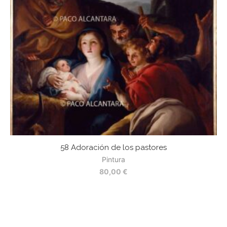
58 Adoración de los pastores
7
Pintura
80,00
€