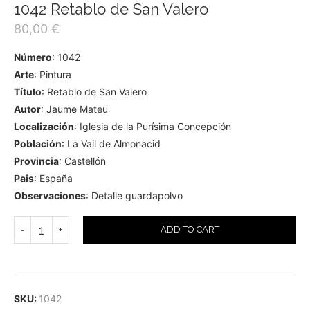
1042 Retablo de San Valero
80,00
€
Número
: 1042
Arte
: Pintura
Título
: Retablo de San Valero
Autor
: Jaume Mateu
Localización
: Iglesia de la Purísima Concepción
Población
: La Vall de Almonacid
Provincia
: Castellón
Pais
: España
Observaciones
: Detalle guardapolvo
ADD TO CART
SKU:
1042