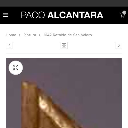
0
Home
Pintura
1042 Retablo de San Valero