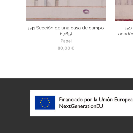
541 Sección de una casa de campo
527
(1765)
académ
Papel
80,00
€