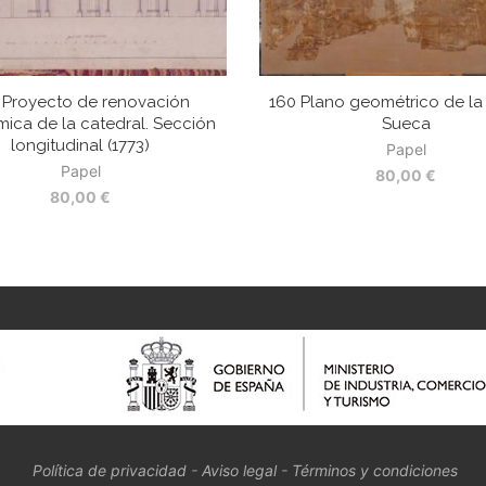
 Proyecto de renovación
160 Plano geométrico de la 
ica de la catedral. Sección
Sueca
longitudinal (1773)
Papel
Papel
80,00
€
80,00
€
Política de privacidad
-
Aviso legal
-
Términos y condiciones