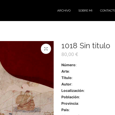
ARCHIVO
SOBRE MI
CONTACT
1018 Sin titulo
80,00
€
Número
:
Arte
:
Título
:
Autor
:
Localización
:
Población
:
Provincia
:
Pais
: