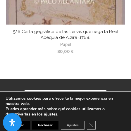
526 Carta gegráfica de las tierras que riega la Real
5
Acequia de Alzira (1768)
Papel
80,00
€
Utilizamos cookies para ofrecerte la mejor experiencia en
nuestra web.
Política de privacidad
-
Aviso legal
-
Términos y condiciones
Puedes aprender más sobre qué cookies utilizamos o
desactivarlas en los
ajustes
.
CERRAR EL BANNER
Aceptar
Rechazar
Ajustes
BACK TO TOP