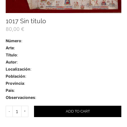
1017 Sin titulo
80,00
€
Número
:
Arte
:
Título
:
Autor
:
Localización
:
Población
:
Provincia
:
Pais
:
Observaciones
:
ADD TO CART