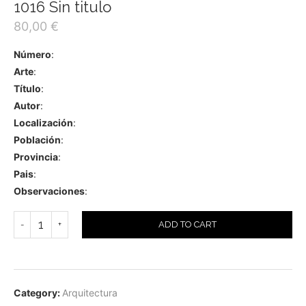
1016 Sin titulo
80,00
€
Número
:
Arte
:
Título
:
Autor
:
Localización
:
Población
:
Provincia
:
Pais
:
Observaciones
:
ADD TO CART
Category:
Arquitectura